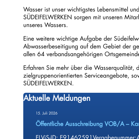
Wasser ist unser wichtigstes Lebensmittel u
SÜDEIFELWERKEN sorgen mit unseren Mitarbei
unseres Wassers.
Eine weitere wichtige Aufgabe der Südeifelwe
Abwasserbeseitigung auf dem Gebiet der g
allen 64 verbandsangehörigen Ortsgemeind
Erfahren Sie mehr über die Wasserqualität, 
zielgruppenorientierten Serviceangebote, s
SÜDEIFELWERKEN.
Aktuelle Meldungen
15. Juli 2026
Öffentliche Ausschreibung VOB/A – Ka
ELViS-ID: E91462591Vergabenummer:Au