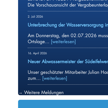
Die Vorschauansicht der Vergabeunterl
2. Juli 2026
Unterbrechung der Wasserversorgung i
Am Donnerstag, den 02.07.2026 muss 
U
Ortslage…
weiterlesen
n
t
16. April 2026
e
Neuer Abwassermeister der Südeifelwer
r
b
Unser geschätzter Mitarbeiter Julian Ha
r
N
zum…
weiterlesen
e
e
c
u
→ Weitere Meldungen
h
e
u
r
n
A