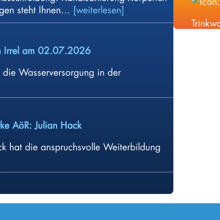
Ö
agen steht Ihnen…
weiterlesen
f
Trinkw
f
e
n Irrel am 02.07.2026
n
t
die Wasserversorgung in der
l
i
c
h
ke AöR: Julian Hack
e
A
ck hat die anspruchsvolle Weiterbildung
u
s
s
c
h
r