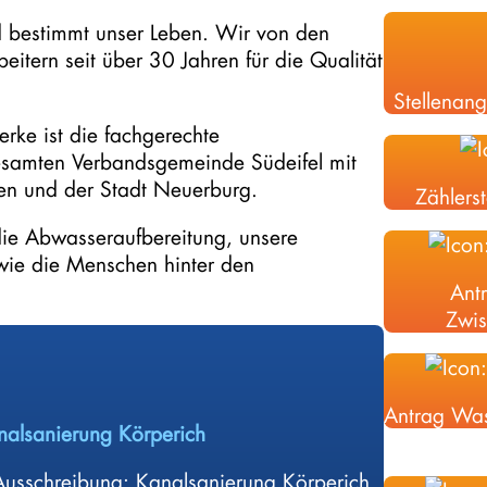
nd bestimmt unser Leben. Wir von den
tern seit über 30 Jahren für die Qualität
Stellenan
rke ist die fachgerechte
esamten Verbandsgemeinde Südeifel mit
en und der Stadt Neuerburg.
Zählers
die Abwasseraufbereitung, unsere
owie die Menschen hinter den
Ant
Zwis
Antrag Was
nalsanierung Körperich
sschreibung: Kanalsanierung Körperich