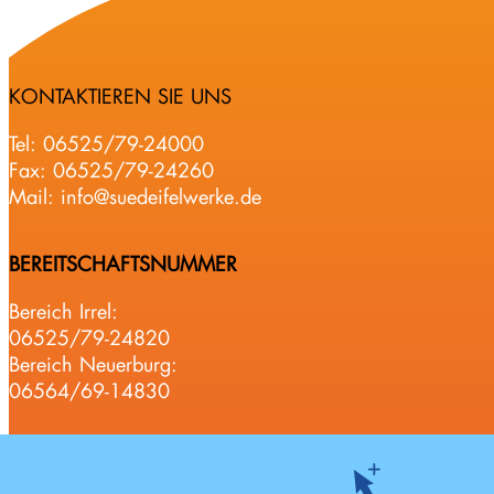
S
n
ü
g
d
i
e
KONTAKTIEREN SIE UNS
n
i
I
f
Tel:
06525/79-24000
r
e
Fax: 06525/79-24260
r
l
Mail:
info@suedeifelwerke.de
e
w
l
e
BEREITSCHAFTSNUMMER
a
r
m
k
Bereich Irrel:
0
e
06525/79-24820
2
A
Bereich Neuerburg:
.
ö
06564/69-14830
0
R
7
:
.
J