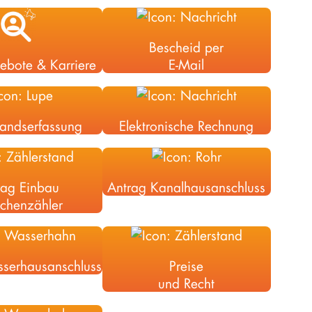
Bescheid per
gebote & Karriere
E-Mail
tands­erfassung
Elektronische Rechnung
rag Einbau
Antrag Kanal­hausanschluss
chenzähler
ser­hausanschluss
Preise
und Recht