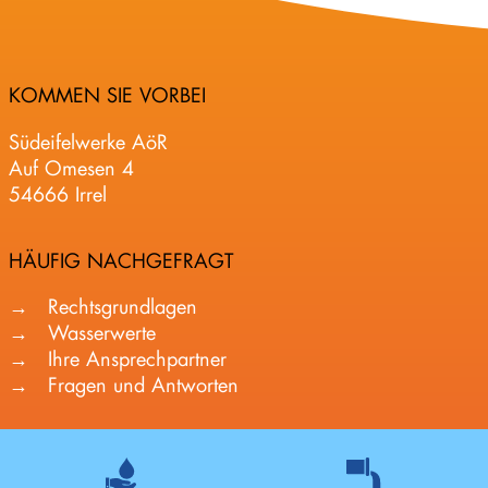
a
n
i
KOMMEN SIE VORBEI
e
r
Südeifelwerke AöR
u
Auf Omesen 4
n
54666 Irrel
g
K
HÄUFIG NACHGEFRAGT
ö
r
Rechtsgrundlagen
p
Wasserwerte
e
Ihre Ansprechpartner
r
Fragen und Antworten
i
c
h