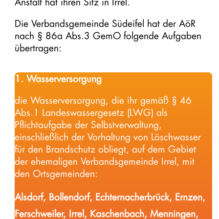
Anstalt hat ihren Sitz in Irrel.
Die Verbandsgemeinde Südeifel hat der AöR
nach § 86a Abs.3 GemO folgende Aufgaben
übertragen:
1. Wasserversorgung
die Wasserversorgung, die ihr gemäß § 46
Abs.1 Landeswassergesetz (LWG) als
Pflichtaufgabe der Selbstverwaltung,
einschließlich der Vorhaltung von Löschwasser
für den Brandschutz obliegt, auf dem Gebiet
der ehemaligen Verbandsgemeinde Irrel, mit
den Ortsgemeinden:
Alsdorf, Bollendorf, Echternacherbrück, Ernzen,
Ferschweiler, Irrel, Kaschenbach, Menningen,