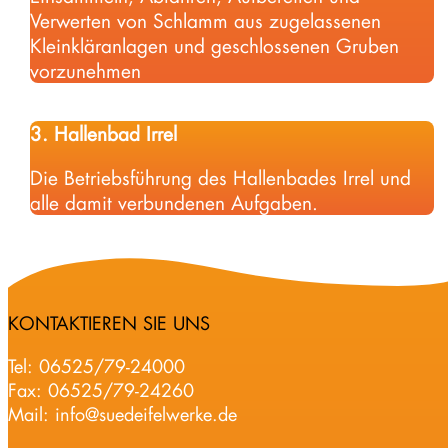
Verwerten von Schlamm aus zugelassenen
Kleinkläranlagen und geschlossenen Gruben
vorzunehmen
3. Hallenbad Irrel
Die Betriebsführung des Hallenbades Irrel und
alle damit verbundenen Aufgaben.
KONTAKTIEREN SIE UNS
Tel:
06525/79-24000
Fax: 06525/79-24260
Mail:
info@suedeifelwerke.de