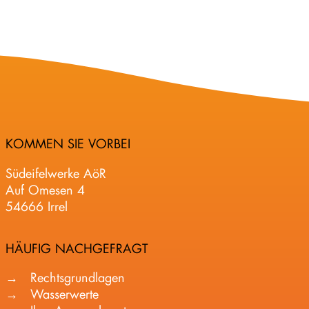
KOMMEN SIE VORBEI
Südeifelwerke AöR
Auf Omesen 4
54666 Irrel
HÄUFIG NACHGEFRAGT
Rechtsgrundlagen
Wasserwerte