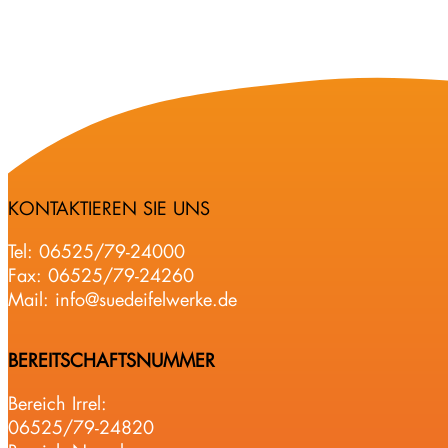
KONTAKTIEREN SIE UNS
Tel:
06525/79-24000
Fax: 06525/79-24260
Mail:
info@suedeifelwerke.de
BEREITSCHAFTSNUMMER
Bereich Irrel:
06525/79-24820