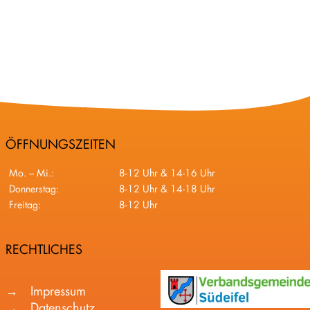
ÖFFNUNGSZEITEN
Mo. – Mi.:
8-12 Uhr & 14-16 Uhr
Donnerstag:
8-12 Uhr & 14-18 Uhr
Freitag:
8-12 Uhr
RECHTLICHES
Impressum
Datenschutz