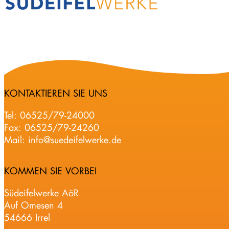
KONTAKTIEREN SIE UNS
Tel:
06525/79-24000
Fax: 06525/79-24260
Mail:
info@suedeifelwerke.de
KOMMEN SIE VORBEI
Südeifelwerke AöR
Auf Omesen 4
54666 Irrel