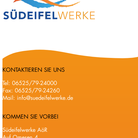
KONTAKTIEREN SIE UNS
Tel:
06525/79-24000
Fax: 06525/79-24260
Mail:
info@suedeifelwerke.de
KOMMEN SIE VORBEI
Südeifelwerke AöR
Auf Omesen 4