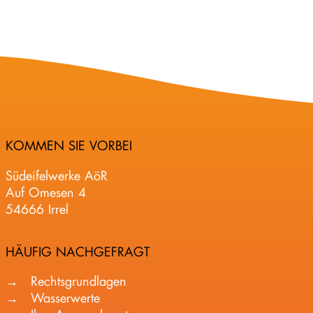
KOMMEN SIE VORBEI
Südeifelwerke AöR
Auf Omesen 4
54666 Irrel
HÄUFIG NACHGEFRAGT
Rechtsgrundlagen
Wasserwerte