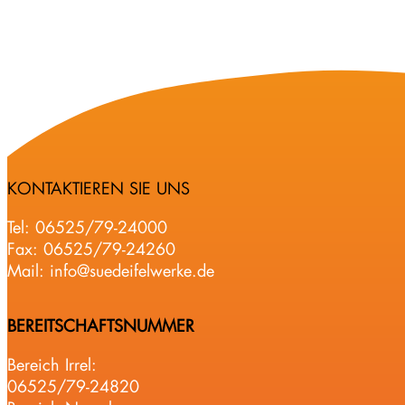
KONTAKTIEREN SIE UNS
Tel:
06525/79-24000
Fax: 06525/79-24260
Mail:
info@suedeifelwerke.de
BEREITSCHAFTSNUMMER
Bereich Irrel:
06525/79-24820