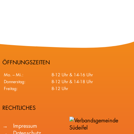
ÖFFNUNGSZEITEN
Mo. – Mi.:
8-12 Uhr & 14-16 Uhr
Donnerstag:
8-12 Uhr & 14-18 Uhr
Freitag:
8-12 Uhr
RECHTLICHES
Impressum
Datenschutz