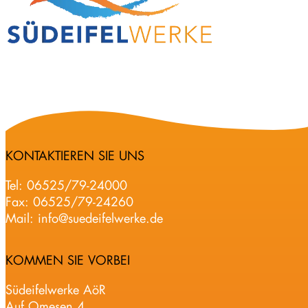
KONTAKTIEREN SIE UNS
Tel:
06525/79-24000
Fax: 06525/79-24260
Mail:
info@suedeifelwerke.de
KOMMEN SIE VORBEI
Südeifelwerke AöR
Auf Omesen 4