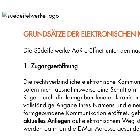
Zum
Inhalt
springen
GRUNDSÄTZE DER ELEKTRONISCHEN 
Die Südeifelwerke AöR eröffnet unter den n
1. Zugangseröffnung
Die rechtsverbindliche elektronische Kommunik
sofern nicht ausnahmsweise eine Schriftform 
Regel durch die formgebundene elektronische 
vollständige Angabe Ihres Namens und einer z
formgebundene Kommunikation eröffnet, ge
aktuelles Anliegen
auf elektronischem Weg st
werden dann an die E-Mail-Adresse gesendet