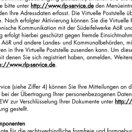
e bitte unter
http://www.rlp-service.de
den Menüeintrag
n Ihre Adressdaten erfasst. Die Virtuelle Poststelle üb
Nach erfolgter Aktivierung können Sie die Virtuelle Po
tronische Kommunikation mit der Südeifelwerke AöR 
 erfolgt hierbei geschützt gegen fremde Einsichtnahme
ke AöR und andere Landes- und Kommunalbehörden, mit
ten in Ihre Virtuelle Poststelle zusenden kann. Um die
 mit denen Sie sich registriert haben, anmelden. Weitere
p://www.rlp-service.de
.
vice (siehe Ziffer 4) können Sie Ihre Mitteilungen an 
e bei der Übertragung Ihrer personenbezogenen Daten 
r SEW zur Verschlüsselung Ihrer Dokumente unter
http:/
ng gestellt.
omponenten
ate für die rechtsverbindliche formfreie und formgeb