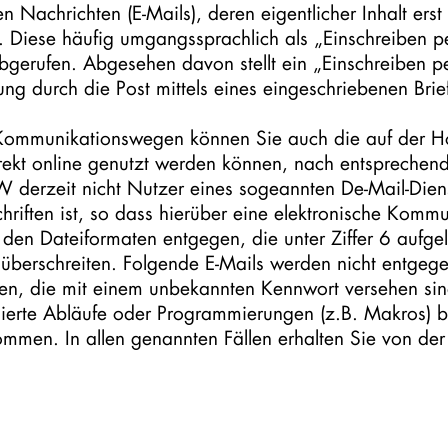
 Nachrichten (E-Mails), deren eigentlicher Inhalt erst 
 Diese häufig umgangssprachlich als „Einschreiben p
gerufen. Abgesehen davon stellt ein „Einschreiben per
lung durch die Post mittels eines eingeschriebenen Brie
n Kommunikationswegen können Sie auch die auf der 
rekt online genutzt werden können, nach entspreche
EW derzeit nicht Nutzer eines sogeannten De-Mail-Die
riften ist, so dass hierüber eine elektronische Kommu
en Dateiformaten entgegen, die unter Ziffer 6 aufgeli
überschreiten. Folgende E-Mails werden nicht entgeg
en, die mit einem unbekannten Kennwort versehen sind
ierte Abläufe oder Programmierungen (z.B. Makros) be
mmen. In allen genannten Fällen erhalten Sie von der